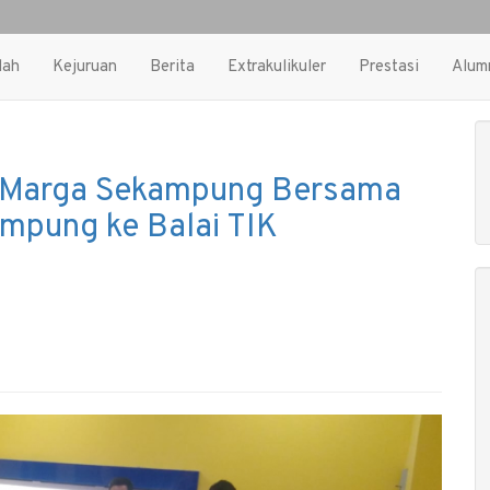
lah
Kejuruan
Berita
Extrakulikuler
Prestasi
Alum
n Marga Sekampung Bersama
mpung ke Balai TIK