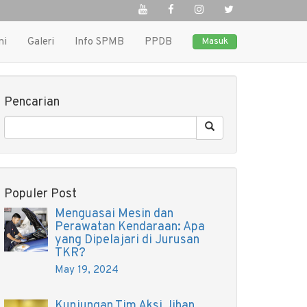
ni
Galeri
Info SPMB
PPDB
Masuk
Pencarian
Populer Post
Menguasai Mesin dan
Perawatan Kendaraan: Apa
yang Dipelajari di Jurusan
TKR?
May 19, 2024
Kunjungan Tim Aksi Jihan