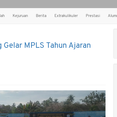
lah
Kejuruan
Berita
Extrakulikuler
Prestasi
Alum
 Gelar MPLS Tahun Ajaran