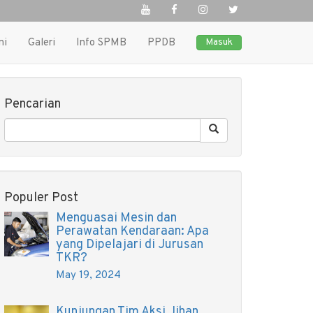
ni
Galeri
Info SPMB
PPDB
Masuk
Pencarian
Populer Post
Menguasai Mesin dan
Perawatan Kendaraan: Apa
yang Dipelajari di Jurusan
TKR?
May 19, 2024
Kunjungan Tim Aksi Jihan